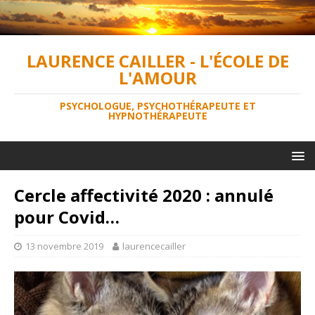
LAURENCE CAILLER - L'ÉCOLE DE
L'AMOUR
PSYCHOLOGUE, PSYCHOTHÉRAPEUTE ET
HYPNOTHÉRAPEUTE
Cercle affectivité 2020 : annulé
pour Covid…
13 novembre 2019
laurencecailler