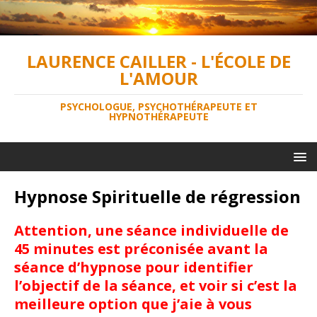
LAURENCE CAILLER - L'ÉCOLE DE
L'AMOUR
PSYCHOLOGUE, PSYCHOTHÉRAPEUTE ET
HYPNOTHÉRAPEUTE
Hypnose Spirituelle de régression
Attention, une séance individuelle de
45 minutes est préconisée avant la
séance d’hypnose pour identifier
l’objectif de la séance, et voir si c’est la
meilleure option que j’aie à vous